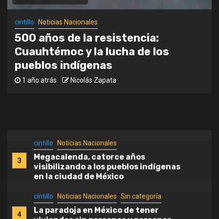
Oaxaca, aun cuando no pasa nada,
1
sigue pasando. 37 ejecuciones
cintillo
Noticias Nacionales
extrajudiciales durante el sexenio
de AMLO: MULT
Megacalenda, catorce años
cintillo
Noticias Nacionales
500 años de la resistencia:
visibilizando a los pueblos
2
Cuauhtémoc y la lucha de los
indígenas en la ciudad de México
pueblos indígenas
3 años atrás
Nicolás Zapata
cintillo
Noticias Nacionales
Megacalenda, catorce años
3
visibilizando a los pueblos indígenas
en la ciudad de México
cintillo
Noticias Nacionales
Sin categoría
La paradoja en México de tener
4
viviendas sin personas y personas
sin vivienda.
cintillo
Noticias Nacionales
5
El EZLN dice Ya basta a la