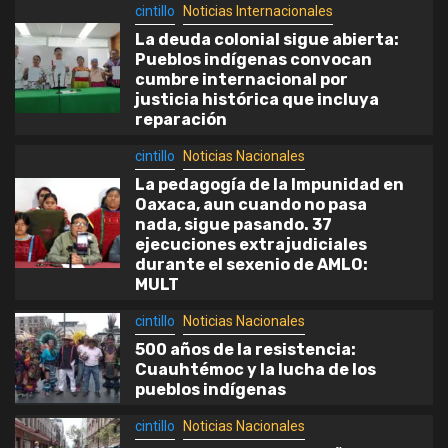
cintillo
Noticias Internacionales
sin vivienda.
La deuda colonial sigue abierta:
cintillo
Noticias Nacionales
Pueblos indígenas convocan
cumbre internacional por
5
El EZLN dice Ya basta a la
justicia histórica que incluya
contrainsurgencia del Estado
reparación
cintillo
Noticias Nacionales
La pedagogía de la Impunidad en
Oaxaca, aun cuando no pasa
nada, sigue pasando. 37
ejecuciones extrajudiciales
durante el sexenio de AMLO:
MULT
cintillo
Noticias Nacionales
500 años de la resistencia:
Cuauhtémoc y la lucha de los
pueblos indígenas
cintillo
Noticias Nacionales