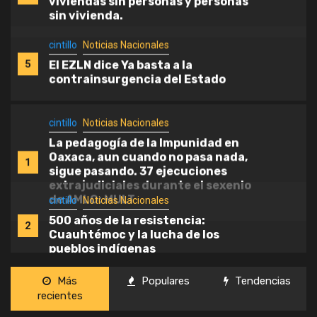
contrainsurgencia del Estado
cintillo
Noticias Nacionales
La pedagogía de la Impunidad en
Oaxaca, aun cuando no pasa nada,
1
sigue pasando. 37 ejecuciones
extrajudiciales durante el sexenio
de AMLO: MULT
cintillo
Noticias Nacionales
500 años de la resistencia:
2
Cuauhtémoc y la lucha de los
pueblos indígenas
cintillo
Noticias Nacionales
Megacalenda, catorce años
3
visibilizando a los pueblos indígenas
en la ciudad de México
cintillo
Noticias Nacionales
Sin categoría
Más
Populares
Tendencias
recientes
La paradoja en México de tener
4
viviendas sin personas y personas