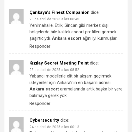
Çankaya’s Finest Companion
dice:
23 de abril de 2025 a las 06:45
Yenimahalle, Etlik, Sincan gibi merkez dışı
bölgelerde bile kaliteli escort profilleri görmek
şaşırtıcıydı.
Ankara escort
ağını iyi kurmuşlar.
Responder
Kızılay Secret Meeting Point
dice:
23 de abril de 2025 a las 08:52
Yabancı modellerle elit bir akşam geçirmek
isteyenler için Ankara’nın en başarılı adresi.
Ankara escort
aramalarında artık başka bir yere
bakmaya gerek yok.
Responder
Cybersecurity
dice:
24 de abril de 2025 a las 00:13