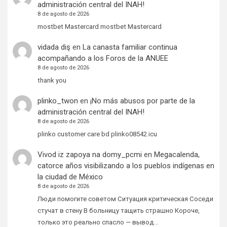
administración central del INAH!
8 de agosto de 2026
mostbet Mastercard mostbet Mastercard
vidada diş
en
La canasta familiar continua
acompañando a los Foros de la ANUEE
8 de agosto de 2026
thank you
plinko_twon
en
¡No más abusos por parte de la
administración central del INAH!
8 de agosto de 2026
plinko customer care bd plinko08542.icu
Vivod iz zapoya na domy_pcmi
en
Megacalenda,
catorce años visibilizando a los pueblos indígenas en
la ciudad de México
8 de agosto de 2026
Люди помогите советом Ситуация критическая Соседи
стучат в стену В больницу тащить страшно Короче,
только это реально спасло — вывод…