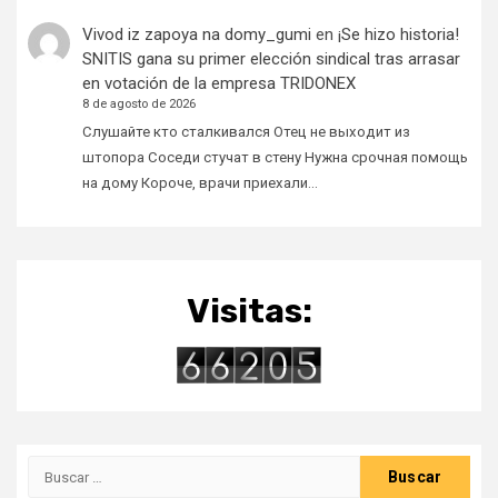
Vivod iz zapoya na domy_gumi
en
¡Se hizo historia!
SNITIS gana su primer elección sindical tras arrasar
en votación de la empresa TRIDONEX
8 de agosto de 2026
Слушайте кто сталкивался Отец не выходит из
штопора Соседи стучат в стену Нужна срочная помощь
на дому Короче, врачи приехали…
Visitas:
Buscar: