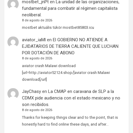
mostbet_jnPt
en
La unidad de las organizaciones,
fundamental para combatir al régimen capitalista
neoliberal.
8 de agosto de 2026
mostbet aktuális tükör mostbet85803.icu
aviator_iaMl
en
El GOBIERNO NO ATIENDE A
EJIDATARIOS DE TIERRA CALIENTE QUE LUCHAN
POR DOTACIÓN DE ABONO
8 de agosto de 2026
aviator crash Malawi download
[url=http://aviator52124.shop/]aviator crash Malawi
download[/url]
JayChasy
en
La CMAP en caravana de SLP a la
CDMX pide audiencia con el estado mexicano y no
son recibidos.
8 de agosto de 2026
Thanks for keeping things clear and to the point, that is
honestly hard to find online these days, and after…