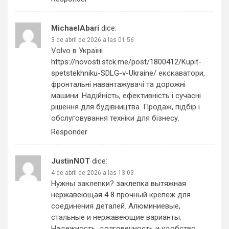
MichaelAbari
dice:
3 de abril de 2026 a las 01:56
Volvo в Україні
https://novosti.stck.me/post/1800412/Kupit-
spetstekhniku-SDLG-v-Ukraine/
екскаватори,
фронтальні навантажувачі та дорожні
машини. Надійність, ефективність і сучасні
рішення для будівництва. Продаж, підбір і
обслуговування техніки для бізнесу.
Responder
JustinNOT
dice:
4 de abril de 2026 a las 13:03
Нужны заклепки?
заклепка вытяжная
нержавеющая 4 8
прочный крепеж для
соединения деталей. Алюминиевые,
стальные и нержавеющие варианты.
Надежность, долговечность и удобство