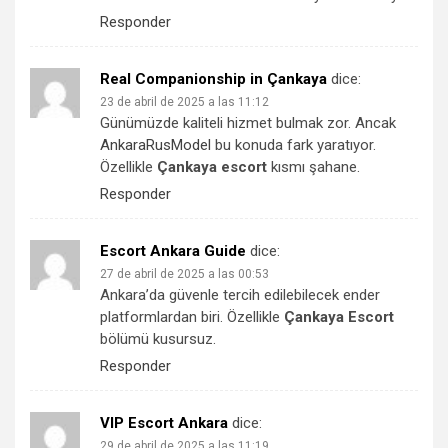
Responder
Real Companionship in Çankaya
dice:
23 de abril de 2025 a las 11:12
Günümüzde kaliteli hizmet bulmak zor. Ancak
AnkaraRusModel
bu konuda fark yaratıyor.
Özellikle
Çankaya escort
kısmı şahane.
Responder
Escort Ankara Guide
dice:
27 de abril de 2025 a las 00:53
Ankara’da güvenle tercih edilebilecek ender
platformlardan biri. Özellikle
Çankaya Escort
bölümü kusursuz.
Responder
VIP Escort Ankara
dice:
29 de abril de 2025 a las 11:19