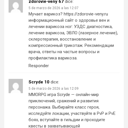
zdorovie-veny 67
dice:
5 de marzo de 2026 a las 12:07
Мучает варикоз?
https://zdorovie-veny.ru
информационный сайт о здоровье вен и
лечении варикоза ног: УЗДС диагностика,
лечение варикоза, ЭВЛО (лазерное лечение),
склеротерапия, восстановление и
компрессионный трикотаж. Рекомендации
врача, ответы на частые вопросы и
профилактика варикоза.
Responder
Scryde 10
dice:
5 de marzo de 2026 a las 12:09
MMORPG игра
Scryde
— онлайн-мир
приключений, сражений и развития
персонажа. Выбирайте класс героя,
исследуйте локации, участвуйте в PvP и PvE
боях, вступайте в гильдии и проходите
квесты в захватывающей