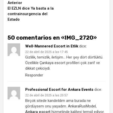
Seguir
Anterior
El EZLN dice Ya basta a la
leyendo
contrainsurgencia del
Estado
50 comentarios en «
IMG_2720
»
Well-Mannered Escort in Etlik
dice:
22 de abril de 2025 a las 17:45
Gizlilik, temizlik, iletişim… Her şey dört dörtlüktü.
Özellikle
Çankaya escort
profilleri çok zarif ve
dikkat çekiciydi.
Responder
Professional Escort for Ankara Events
dice:
22 de abril de 2025 a las 20:57
Birçok sitede kandırıldım ama burada ne
gördüysem onu yaşadım.
AnkaraRusModel
,
Ankara escort
hizmetinde kaliteyi temsil ediyor.