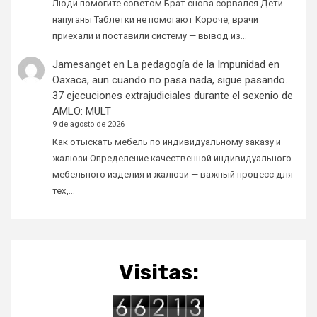
Люди помогите советом Брат снова сорвался Дети
напуганы Таблетки не помогают Короче, врачи
приехали и поставили систему — вывод из…
Jamesanget
en
La pedagogía de la Impunidad en
Oaxaca, aun cuando no pasa nada, sigue pasando.
37 ejecuciones extrajudiciales durante el sexenio de
AMLO: MULT
9 de agosto de 2026
Как отыскать мебель по индивидуальному заказу и
жалюзи Определение качественной индивидуального
мебельного изделия и жалюзи — важный процесс для
тех,…
Visitas: