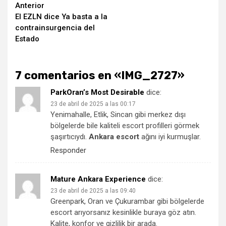
Seguir
Anterior
El EZLN dice Ya basta a la
leyendo
contrainsurgencia del
Estado
7 comentarios en «
IMG_2727
»
ParkOran’s Most Desirable
dice:
23 de abril de 2025 a las 00:17
Yenimahalle, Etlik, Sincan gibi merkez dışı
bölgelerde bile kaliteli escort profilleri görmek
şaşırtıcıydı.
Ankara escort
ağını iyi kurmuşlar.
Responder
Mature Ankara Experience
dice:
23 de abril de 2025 a las 09:40
Greenpark, Oran ve Çukurambar gibi bölgelerde
escort arıyorsanız kesinlikle buraya göz atın.
Kalite, konfor ve gizlilik bir arada.