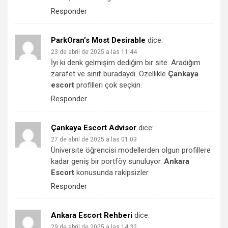
Responder
ParkOran’s Most Desirable
dice:
23 de abril de 2025 a las 11:44
İyi ki denk gelmişim dediğim bir site. Aradığım
zarafet ve sınıf buradaydı. Özellikle
Çankaya
escort
profilleri çok seçkin.
Responder
Çankaya Escort Advisor
dice:
27 de abril de 2025 a las 01:03
Üniversite öğrencisi modellerden olgun profillere
kadar geniş bir portföy sunuluyor.
Ankara
Escort
konusunda rakipsizler.
Responder
Ankara Escort Rehberi
dice:
29 de abril de 2025 a las 14:32