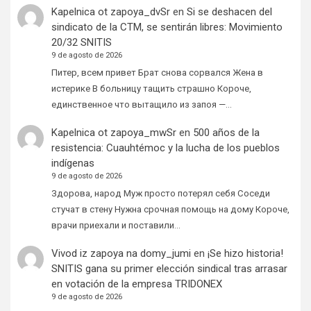
Kapelnica ot zapoya_dvSr
en
Si se deshacen del
sindicato de la CTM, se sentirán libres: Movimiento
20/32 SNITIS
9 de agosto de 2026
Питер, всем привет Брат снова сорвался Жена в
истерике В больницу тащить страшно Короче,
единственное что вытащило из запоя —…
Kapelnica ot zapoya_mwSr
en
500 años de la
resistencia: Cuauhtémoc y la lucha de los pueblos
indígenas
9 de agosto de 2026
Здорова, народ Муж просто потерял себя Соседи
стучат в стену Нужна срочная помощь на дому Короче,
врачи приехали и поставили…
Vivod iz zapoya na domy_jumi
en
¡Se hizo historia!
SNITIS gana su primer elección sindical tras arrasar
en votación de la empresa TRIDONEX
9 de agosto de 2026