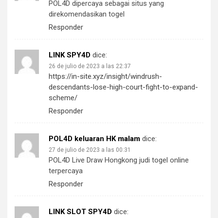
POL4D dipercaya sebagai situs yang
direkomendasikan togel
Responder
LINK SPY4D
dice:
26 de julio de 2023 a las 22:37
https://in-site.xyz/insight/windrush-
descendants-lose-high-court-fight-to-expand-
scheme/
Responder
POL4D keluaran HK malam
dice:
27 de julio de 2023 a las 00:31
POL4D Live Draw Hongkong judi togel online
terpercaya
Responder
LINK SLOT SPY4D
dice: