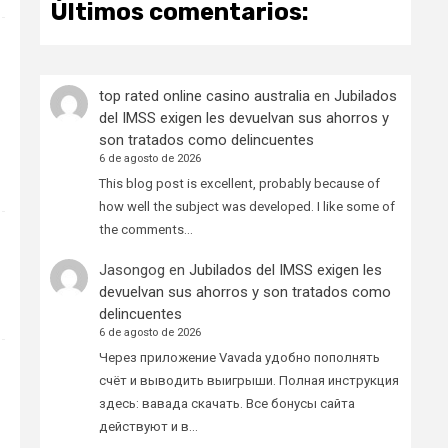
Últimos comentarios:
top rated online casino australia
en
Jubilados
del IMSS exigen les devuelvan sus ahorros y
son tratados como delincuentes
6 de agosto de 2026
This blog post is excellent, probably because of
how well the subject was developed. I like some of
the comments…
Jasongog
en
Jubilados del IMSS exigen les
devuelvan sus ahorros y son tratados como
delincuentes
6 de agosto de 2026
Через приложение Vavada удобно пополнять
счёт и выводить выигрыши. Полная инструкция
здесь: вавада скачать. Все бонусы сайта
действуют и в…