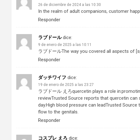
26 de diciembre de 2024 a las 10:30
In the realm of adult companions, customer happi
Responder
ラブドール
dice:
9 de enero de 2025 a las 10:11
ラブドール
The way you covered all aspects of [spe
Responder
ダッチワイフ
dice:
19 de enero de 2025 a las 23:27
ラブドール えろ
quercetin plays a role in:promot
reviewTrusted Source reports that quercetin can 
day.High blood pressure can leadTrusted Source 
flow to the genitals.
Responder
コスプレ えろ
dice: