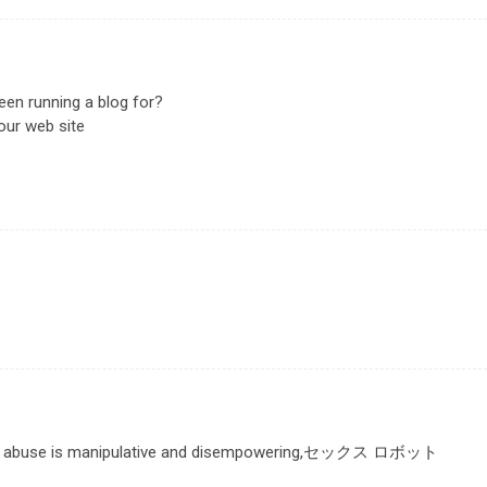
een running a blog for?
our web site
h abuse is manipulative and disempowering,
セックス ロボット