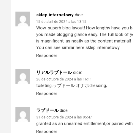
sklep internetowy
dice:
15 de abril de 2024 a las 13:15
Wow, superb blog layout! How lengthy have you b
you made blogging glance easy. The full look of y
is magnificent, as neatly as the content material!
You can see similar here
sklep internetowy
Responder
リアルラブドール
dice:
26 de octubre de 2024 a las 16:11
toileting,
ラブドール オナホ
dressing,
Responder
ラブドール
dice:
31 de octubre de 2024 a las 05:47
granted as an unearned entitlement,or paired wit
Responder