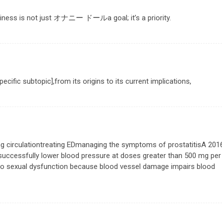
ness is not just
オナニー ドール
a goal; it’s a priority.
cific subtopic],from its origins to its current implications,
ing circulationtreating EDmanaging the symptoms of prostatitisA 201
successfully lower blood pressure at doses greater than 500 mg per
to sexual dysfunction because blood vessel damage impairs blood