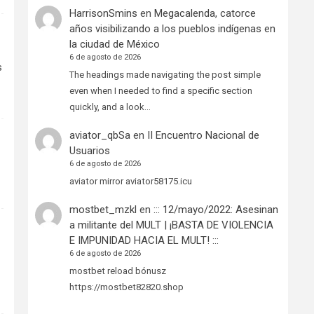
HarrisonSmins
en
Megacalenda, catorce
años visibilizando a los pueblos indígenas en
la ciudad de México
6 de agosto de 2026
s
The headings made navigating the post simple
even when I needed to find a specific section
quickly, and a look…
aviator_qbSa
en
II Encuentro Nacional de
Usuarios
6 de agosto de 2026
aviator mirror aviator58175.icu
mostbet_mzkl
en
::: 12/mayo/2022: Asesinan
a militante del MULT | ¡BASTA DE VIOLENCIA
E IMPUNIDAD HACIA EL MULT! :::
6 de agosto de 2026
mostbet reload bónusz
https://mostbet82820.shop