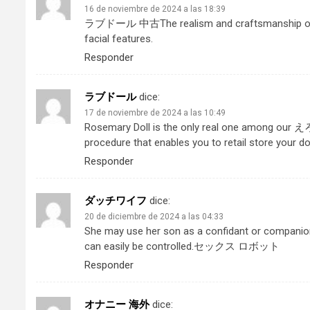
16 de noviembre de 2024 a las 18:39
ラブドール 中古
The realism and craftsmanship of t
facial features.
Responder
ラブドール
dice:
17 de noviembre de 2024 a las 10:49
Rosemary Doll is the only real one among our
え
procedure that enables you to retail store your do
Responder
ダッチワイフ
dice:
20 de diciembre de 2024 a las 04:33
She may use her son as a confidant or companion.
can easily be controlled.
セックス ロボット
Responder
オナニー 海外
dice: