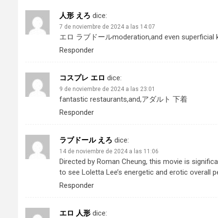
人形 えろ
dice:
7 de noviembre de 2024 a las 14:07
エロ ラブドール
moderation,and even superficial 
Responder
コスプレ エロ
dice:
9 de noviembre de 2024 a las 23:01
fantastic restaurants,and,
アダルト 下着
Responder
ラブドール えろ
dice:
14 de noviembre de 2024 a las 11:06
Directed by Roman Cheung, this movie is signific
to see Loletta Lee’s energetic and erotic overall
Responder
エロ 人形
dice: