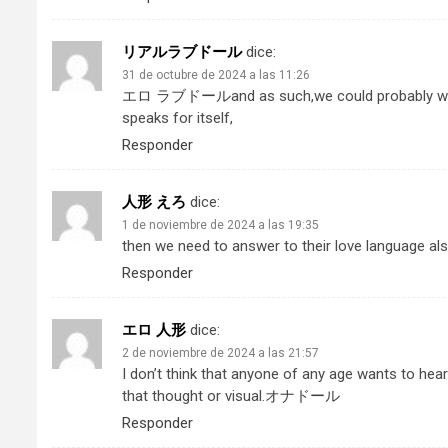
リアルラブドール
dice:
31 de octubre de 2024 a las 11:26
エロ ラブドール
and as such,we could probably wra
speaks for itself,
Responder
人形 えろ
dice:
1 de noviembre de 2024 a las 19:35
then we need to answer to their love language als
Responder
エロ 人形
dice:
2 de noviembre de 2024 a las 21:57
I don’t think that anyone of any age wants to hear
that thought or visual.
オナドール
Responder