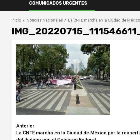
COMUNICADOS URGENTES
Inicio
Noticias Nacionales
La CNTE marcha en la Ciudad de México p
IMG_20220715_111546611
Seguir
Anterior
La CNTE marcha en la Ciudad de México por la reapert
leyendo
del diálogo con el Gobierno Federal.