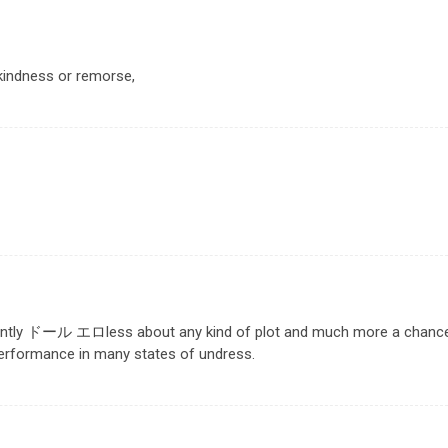
kindness or remorse,
antly
ドール エロ
less about any kind of plot and much more a chanc
 performance in many states of undress.