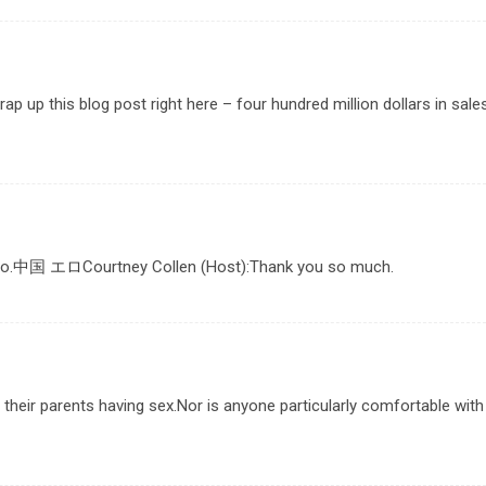
p up this blog post right here – four hundred million dollars in sale
o.
中国 エロ
Courtney Collen (Host):Thank you so much.
 their parents having sex.Nor is anyone particularly comfortable with