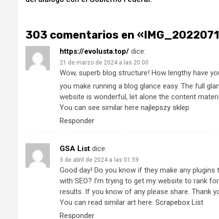
303 comentarios en «
IMG_2022071
https://evolusta.top/
dice:
21 de marzo de 2024 a las 20:00
Wow, superb blog structure! How lengthy have yo
you make running a blog glance easy. The full gla
website is wonderful, let alone the content materi
You can see similar here
najlepszy sklep
Responder
GSA List
dice:
3 de abril de 2024 a las 01:59
Good day! Do you know if they make any plugins 
with SEO? I’m trying to get my website to rank f
results. If you know of any please share. Thank y
You can read similar art here:
Scrapebox List
Responder