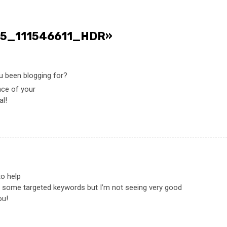
5_111546611_HDR
»
u been blogging for?
nce of your
al!
to help
or some targeted keywords but I’m not seeing very good
ou!