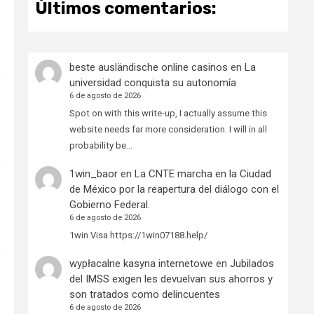
Últimos comentarios:
beste ausländische online casinos
en
La
universidad conquista su autonomía
6 de agosto de 2026
Spot on with this write-up, I actually assume this
website needs far more consideration. I will in all
probability be…
1win_baor
en
La CNTE marcha en la Ciudad
de México por la reapertura del diálogo con el
Gobierno Federal.
6 de agosto de 2026
1win Visa https://1win07188.help/
wypłacalne kasyna internetowe
en
Jubilados
del IMSS exigen les devuelvan sus ahorros y
son tratados como delincuentes
6 de agosto de 2026