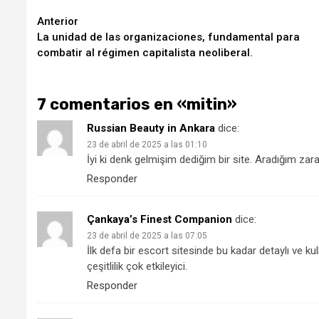
Seguir
Anterior
La unidad de las organizaciones, fundamental para
leyendo
combatir al régimen capitalista neoliberal.
7 comentarios en «
mitin
»
Russian Beauty in Ankara
dice:
23 de abril de 2025 a las 01:10
İyi ki denk gelmişim dediğim bir site. Aradığım zara
Responder
Çankaya’s Finest Companion
dice:
23 de abril de 2025 a las 07:05
İlk defa bir escort sitesinde bu kadar detaylı ve k
çeşitlilik çok etkileyici.
Responder