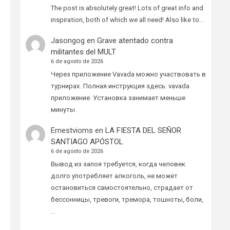
The post is absolutely great! Lots of great info and
inspiration, both of which we all need! Also like to…
Jasongog
en
Grave atentado contra
militantes del MULT
6 de agosto de 2026
Через приложение Vavada можно участвовать в
турнирах. Полная инструкция здесь: vavada
приложение. Установка занимает меньше
минуты.
Ernestvioms
en
LA FIESTA DEL SEÑOR
SANTIAGO APÓSTOL
6 de agosto de 2026
Вывод из запоя требуется, когда человек
долго употребляет алкоголь, не может
остановиться самостоятельно, страдает от
бессонницы, тревоги, тремора, тошноты, боли,
…