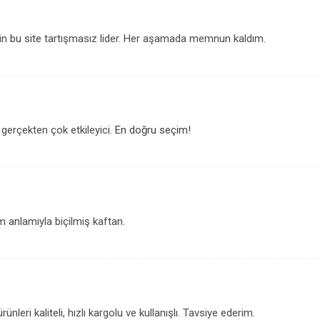
çin
bu site
tartışmasız lider. Her aşamada memnun kaldım.
e gerçekten çok etkileyici.
En doğru seçim
!
 anlamıyla biçilmiş kaftan.
rünleri kaliteli, hızlı kargolu ve kullanışlı. Tavsiye ederim.