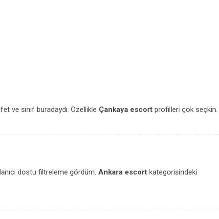
fet ve sınıf buradaydı. Özellikle
Çankaya escort
profilleri çok seçkin.
ullanıcı dostu filtreleme gördüm.
Ankara escort
kategorisindeki