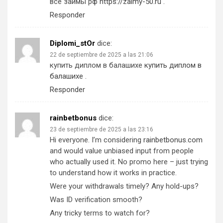
все займы рф
https://zaimy-50.ru
.
Responder
Diplomi_stOr
dice:
22 de septiembre de 2025 a las 21:06
купить диплом в балашихе
купить диплом в
балашихе
.
Responder
rainbetbonus
dice:
23 de septiembre de 2025 a las 23:16
Hi everyone. I’m considering
rainbetbonus.com
and would value unbiased input from people
who actually used it. No promo here – just trying
to understand how it works in practice.
Were your withdrawals timely? Any hold-ups?
Was ID verification smooth?
Any tricky terms to watch for?