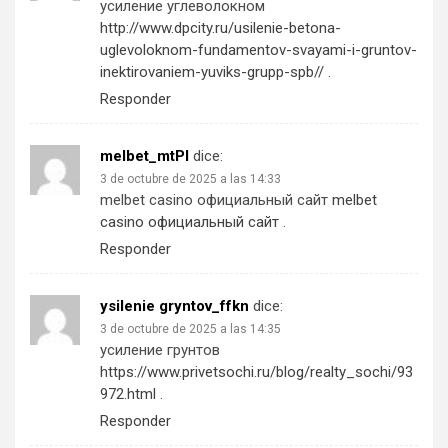
усиление углеволокном
http://www.dpcity.ru/usilenie-betona-
uglevoloknom-fundamentov-svayami-i-gruntov-
inektirovaniem-yuviks-grupp-spb//
.
Responder
melbet_mtPl
dice:
3 de octubre de 2025 a las 14:33
melbet casino официальный сайт
melbet
casino официальный сайт
.
Responder
ysilenie gryntov_ffkn
dice:
3 de octubre de 2025 a las 14:35
усиление грунтов
https://www.privetsochi.ru/blog/realty_sochi/93
972.html
.
Responder