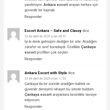
yanıltmıyor.
Ankara escort
arayan herkes için
güvenilir bir kaynak.
Responder
Escort Ankara – Safe and Classy
dice:
23 de abril de 2025 a las 08:37
İyi ki denk gelmişim dediğim bir site. Aradığım
zarafet ve sınıf buradaydı. Özellikle
Çankaya
escort
profilleri çok seçkin.
Responder
Ankara Escort with Style
dice:
23 de abril de 2025 a las 11:33
Çankaya’da bir süredir aradığım kaliteli ve
güvenilir deneyimi nihayet bu sitede buldum.
Çankaya escort
arayanlara kesinlikle tavsiye
ediyorum.
Responder