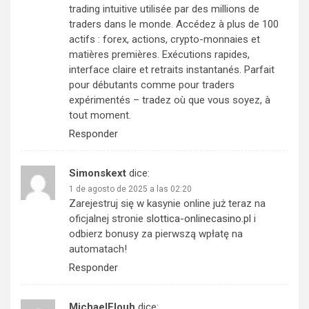
trading intuitive utilisée par des millions de
traders dans le monde. Accédez à plus de 100
actifs : forex, actions, crypto-monnaies et
matières premières. Exécutions rapides,
interface claire et retraits instantanés. Parfait
pour débutants comme pour traders
expérimentés – tradez où que vous soyez, à
tout moment.
Responder
Simonskext
dice:
1 de agosto de 2025 a las 02:20
Zarejestruj się w kasynie online już teraz na
oficjalnej stronie
slottica-onlinecasino.pl
i
odbierz bonusy za pierwszą wpłatę na
automatach!
Responder
MichaelFlouh
dice: