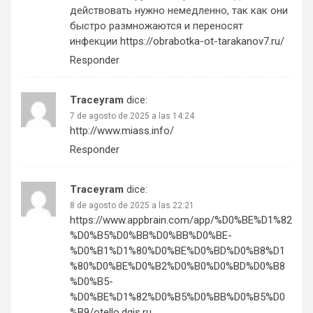
действовать нужно немедленно, так как они
быстро размножаются и переносят
инфекции
https://obrabotka-ot-tarakanov7.ru/
Responder
Traceyram
dice:
7 de agosto de 2025 a las 14:24
http://www.miass.info/
Responder
Traceyram
dice:
8 de agosto de 2025 a las 22:21
https://www.appbrain.com/app/%D0%BE%D1%82
%D0%B5%D0%BB%D0%BB%D0%BE-
%D0%B1%D1%80%D0%BE%D0%BD%D0%B8%D1
%80%D0%BE%D0%B2%D0%B0%D0%BD%D0%B8
%D0%B5-
%D0%BE%D1%82%D0%B5%D0%BB%D0%B5%D0
%B9/otello.dgis.ru