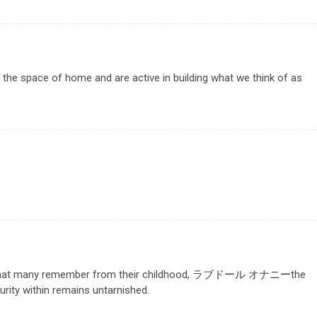
the space of home and are active in building what we think of as
 that many remember from their childhood,
ラブドール オナニー
the
rity within remains untarnished.