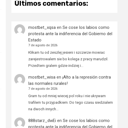
Últimos comentarios:
mostbet_xqsa
en
Se cose los labios como
protesta ante la indiferencia del Gobierno del
Estado
7 de agosto de 2026
Klikam tu od zeszlej jesieni i szczerze mowiac
zarejestrowalem sie bo kolega z pracy marudzil.
Przedtem gralem gdzie indziej i…
mostbet_wisa
en
¡Alto a la represión contra
las normales rurales!
7 de agosto de 2026
Gram tu od mniej wiecej pol roku i nie ukrywam
trafilem tu przypadkiem. Do tego czasu siedzialem
na dwoch innych…
888starz_dwEi
en
Se cose los labios como
protesta ante la indiferencia del Gobierno del