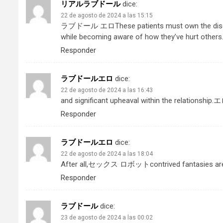
リアルラブドール
dice:
22 de agosto de 2024 a las 15:15
ラブドール エロ
These patients must own the diso
while becoming aware of how they’ve hurt others.
Responder
ラブドールエロ
dice:
22 de agosto de 2024 a las 16:43
and significant upheaval within the relationship.
エ
Responder
ラブドールエロ
dice:
22 de agosto de 2024 a las 18:04
After all,
セックス ロボット
contrived fantasies ar
Responder
ラブドール
dice:
23 de agosto de 2024 a las 00:02