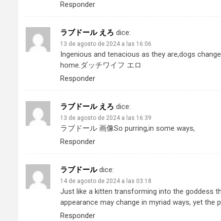
Responder
ラブドール えろ
dice:
13 de agosto de 2024 a las 16:06
Ingenious and tenacious as they are,dogs change 
home.
ダッチワイフ エロ
Responder
ラブドール えろ
dice:
13 de agosto de 2024 a las 16:39
ラブドール 画像
So purring,in some ways,
Responder
ラブドール
dice:
14 de agosto de 2024 a las 03:18
Just like a kitten transforming into the goddess
appearance may change in myriad ways, yet the pu
Responder