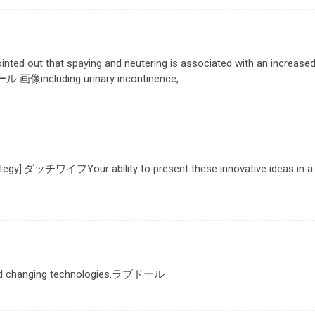
ointed out that spaying and neutering is associated with an increase
ール 画像
including urinary incontinence,
tegy].
ダッチワイフ
Your ability to present these innovative ideas in a
ld changing technologies.
ラブドール