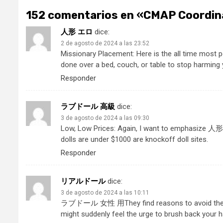
152 comentarios en «
CMAP Coordina
人形 エロ
dice:
2 de agosto de 2024 a las 23:52
Missionary Placement: Here is the all time most 
done over a bed, couch, or table to stop harming y
Responder
ラブドール 高級
dice:
3 de agosto de 2024 a las 09:30
Low, Low Prices: Again, I want to emphasize
人形
dolls are under $1000 are knockoff doll sites.
Responder
リアルドール
dice:
3 de agosto de 2024 a las 10:11
ラブドール 女性 用
They find reasons to avoid the
might suddenly feel the urge to brush back your ha