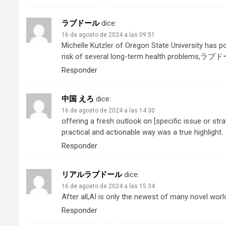
ラブドール
dice:
16 de agosto de 2024 a las 09:51
Michelle Kutzler of Oregon State University has p
risk of several long-term health problems,
ラブド
Responder
中国 えろ
dice:
16 de agosto de 2024 a las 14:30
offering a fresh outlook on [specific issue or stra
practical and actionable way was a true highlight.
Responder
リアルラブドール
dice:
16 de agosto de 2024 a las 15:34
After all,AI is only the newest of many novel wor
Responder