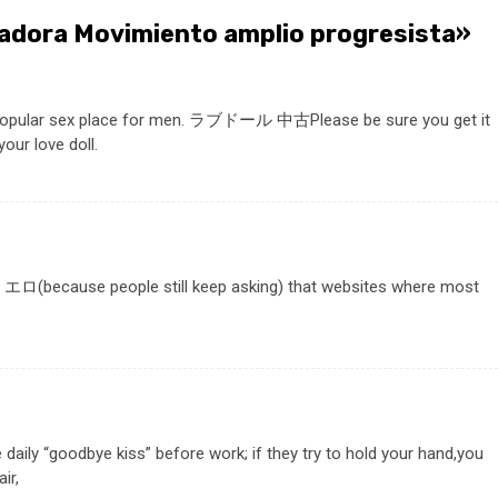
dora Movimiento amplio progresista
»
popular sex place for men.
ラブドール 中古
Please be sure you get it
our love doll.
 エロ
(because people still keep asking) that websites where most
 daily “goodbye kiss” before work; if they try to hold your hand,you
ir,