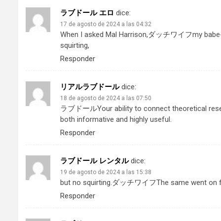
ラブドール エロ
dice:
17 de agosto de 2024 a las 04:32
When I asked Mal Harrison,
ダッチワイフ
my babe-
squirting,
Responder
リアルラブドール
dice:
18 de agosto de 2024 a las 07:50
ラブドール
Your ability to connect theoretical res
both informative and highly useful.
Responder
ラブドール レンタル
dice:
19 de agosto de 2024 a las 15:38
but no squirting.
ダッチワイフ
The same went on f
Responder