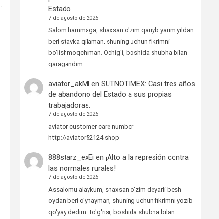
Estado
7 de agosto de 2026
Salom hammaga, shaxsan o'zim qariyb yarim yildan
beri stavka qilaman, shuning uchun fikrimni
d
bo'lishmoqchiman. Ochig'i, boshida shubha bilan
qaragandim —…
aviator_akMl
en
SUTNOTIMEX: Casi tres años
de abandono del Estado a sus propias
trabajadoras.
7 de agosto de 2026
aviator customer care number
http://aviator52124.shop
888starz_exEi
en
¡Alto a la represión contra
las normales rurales!
7 de agosto de 2026
Assalomu alaykum, shaxsan o'zim deyarli besh
oydan beri o'ynayman, shuning uchun fikrimni yozib
qo'yay dedim. To'g'risi, boshida shubha bilan