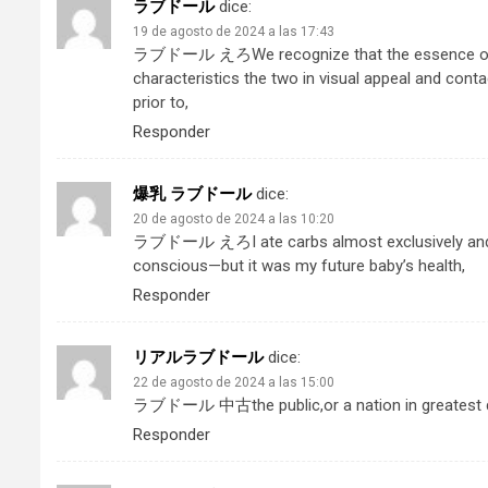
ラブドール
dice:
19 de agosto de 2024 a las 17:43
ラブドール えろ
We recognize that the essence of t
characteristics the two in visual appeal and conta
prior to,
Responder
爆乳 ラブドール
dice:
20 de agosto de 2024 a las 10:20
ラブドール えろ
I ate carbs almost exclusively 
conscious—but it was my future baby’s health,
Responder
リアルラブドール
dice:
22 de agosto de 2024 a las 15:00
ラブドール 中古
the public,or a nation in greatest
Responder