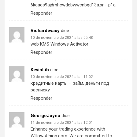
6kcacs9ajdmhcwdcbwwcnbgd13a.xn--p1ai
Responder
Richardevaxy
dice:
10 de noviembre de 2024 a las 05:48
web
KMS Windows Activator
Responder
KevinLib
dice:
10 de noviembre de 2024 a las 11:02
кредитные карты
– займ, деньги под
расписку
Responder
GeorgeJoync
dice:
11 de noviembre de 2024 a las 12:01
Enhance your trading experience with
WillowsUnion.com
. We are committed to