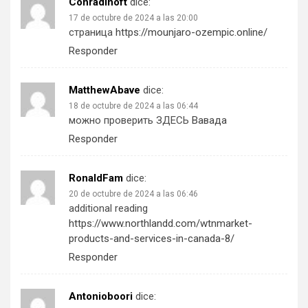
Conradinoft
dice:
17 de octubre de 2024 a las 20:00
страница
https://mounjaro-ozempic.online/
Responder
MatthewAbave
dice:
18 de octubre de 2024 a las 06:44
можно проверить ЗДЕСЬ
Вавада
Responder
RonaldFam
dice:
20 de octubre de 2024 a las 06:46
additional reading
https://www.northlandd.com/wtnmarket-
products-and-services-in-canada-8/
Responder
Antonioboori
dice: