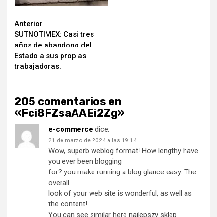
Seguir
Anterior
SUTNOTIMEX: Casi tres
leyendo
años de abandono del
Estado a sus propias
trabajadoras.
205 comentarios en
«
Fci8FZsaAAEi2Zg
»
e-commerce
dice:
21 de marzo de 2024 a las 19:14
Wow, superb weblog format! How lengthy have
you ever been blogging
for? you make running a blog glance easy. The
overall
look of your web site is wonderful, as well as
the content!
You can see similar here
najlepszy sklep