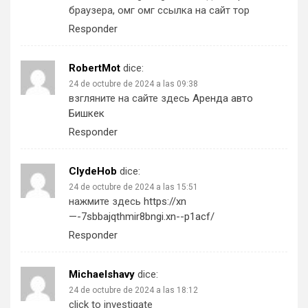
браузера, омг омг ссылка на сайт тор
Responder
RobertMot
dice:
24 de octubre de 2024 a las 09:38
взгляните на сайте здесь
Аренда авто
Бишкек
Responder
ClydeHob
dice:
24 de octubre de 2024 a las 15:51
нажмите здесь
https://xn
—-7sbbajqthmir8bngi.xn--p1acf/
Responder
Michaelshavy
dice:
24 de octubre de 2024 a las 18:12
click to investigate