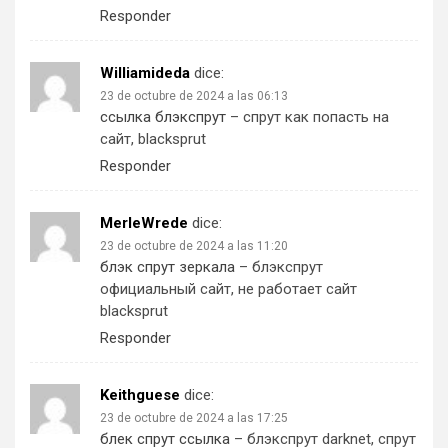
Responder
Williamideda
dice:
23 de octubre de 2024 a las 06:13
ссылка блэкспрут
– спрут как попасть на
сайт, blacksprut
Responder
MerleWrede
dice:
23 de octubre de 2024 a las 11:20
блэк спрут зеркала
– блэкспрут
официальный сайт, не работает сайт
blacksprut
Responder
Keithguese
dice:
23 de octubre de 2024 a las 17:25
блек спрут ссылка
– блэкспрут darknet, спрут