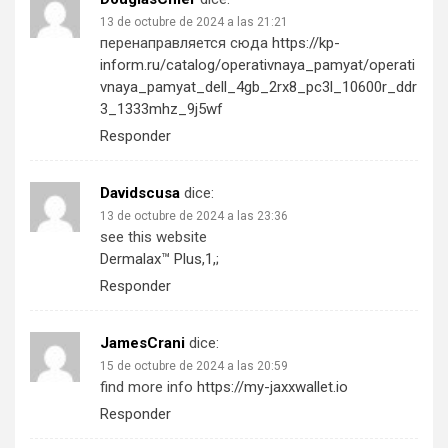
13 de octubre de 2024 a las 21:21
перенаправляется сюда
https://kp-
inform.ru/catalog/operativnaya_pamyat/operati
vnaya_pamyat_dell_4gb_2rx8_pc3l_10600r_ddr
3_1333mhz_9j5wf
Responder
Davidscusa
dice:
13 de octubre de 2024 a las 23:36
see this website
Dermalax™ Plus,1,;
Responder
JamesCrani
dice:
15 de octubre de 2024 a las 20:59
find more info
https://my-jaxxwallet.io
Responder