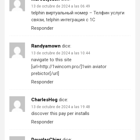
13 de octubre de 2024 a las 06:49
telphin виртуальный номер
– Телфин услуги
связи, telphin интеграция с 1С
Responder
Randyamown
dice:
13 de octubre de 2024 a las 10:44
navigate to this site
[url=http://1wincom.pro/]1win aviator
prebictor[/url]
Responder
CharlesHog
dice:
13 de octubre de 2024 a las 19:48
discover this
pay per installs
Responder
DouglasChier
dice: