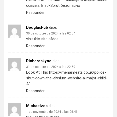
ссылка, BlackSprut безопасно
Responder
DouglasFub
dice:
30 de octubre de 2024 a las 02:54
visit this site
afdas
Responder
Richardskync
dice:
31 de octubre de 2024 a las 22:50
Look At This
https://menaimeats.co.uk/police-
shut-down-the-elysium-website-a-major-child-
4/
Responder
Michaelzes
dice:
1 de noviembre de 2024 a las 06:41