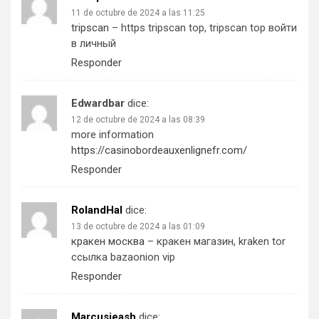
11 de octubre de 2024 a las 11:25
tripscan
– https tripscan top, tripscan top войти
в личный
Responder
Edwardbar
dice:
12 de octubre de 2024 a las 08:39
more information
https://casinobordeauxenlignefr.com/
Responder
RolandHal
dice:
13 de octubre de 2024 a las 01:09
кракен москва
– кракен магазин, kraken tor
ссылка bazaonion vip
Responder
Marcusjeash
dice: