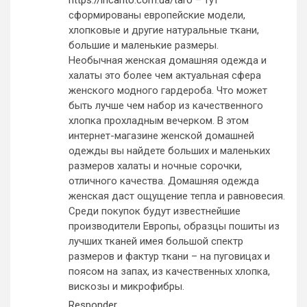
https://incanto.com.ua/taro
– тут
сформированы европейские модели,
хлопковые и другие натуральные ткани,
большие и маленькие размеры.
Необычная женская домашняя одежда и
халаты это более чем актуальная сфера
женского модного гардероба. Что может
быть лучше чем набор из качественного
хлопка прохладным вечерком. В этом
интернет-магазине женской домашней
одежды вы найдете больших и маленьких
размеров халаты и ночные сорочки,
отличного качества. Домашняя одежда
женская даст ощущение тепла и равновесия.
Среди покупок будут известнейшие
производители Европы, образцы пошиты из
лучших тканей имея большой спектр
размеров и фактур ткани – на пуговицах и
поясом на запах, из качественных хлопка,
вискозы и микрофибры.
Responder