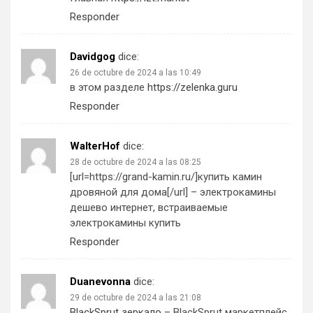
Responder
Davidgog
dice:
26 de octubre de 2024 a las 10:49
в этом разделе
https://zelenka.guru
Responder
WalterHof
dice:
28 de octubre de 2024 a las 08:25
[url=https://grand-kamin.ru/]купить камин
дровяной для дома[/url] – электрокамины
дешево интернет, встраиваемые
электрокамины купить
Responder
Duanevonna
dice:
29 de octubre de 2024 a las 21:08
BlackSprut зеркало
– BlackSprut маркетплейс