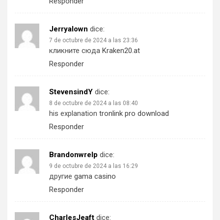
Responder
Jerryalown
dice:
7 de octubre de 2024 a las 23:36
кликните сюда
Kraken20.at
Responder
StevensindY
dice:
8 de octubre de 2024 a las 08:40
his explanation
tronlink pro download
Responder
Brandonwrelp
dice:
9 de octubre de 2024 a las 16:29
другие
gama casino
Responder
CharlesJeaft
dice: