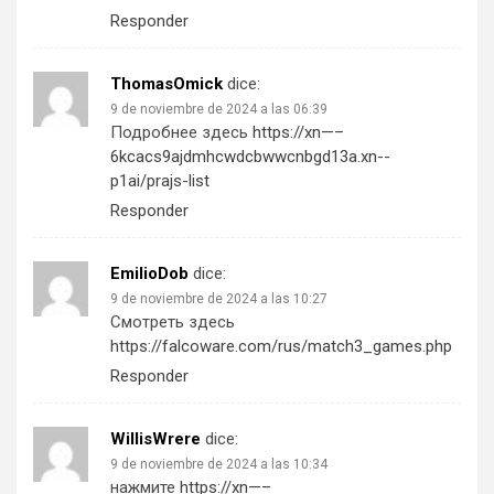
Responder
ThomasOmick
dice:
9 de noviembre de 2024 a las 06:39
Подробнее здесь
https://xn—–
6kcacs9ajdmhcwdcbwwcnbgd13a.xn--
p1ai/prajs-list
Responder
EmilioDob
dice:
9 de noviembre de 2024 a las 10:27
Смотреть здесь
https://falcoware.com/rus/match3_games.php
Responder
WillisWrere
dice:
9 de noviembre de 2024 a las 10:34
нажмите
https://xn—–