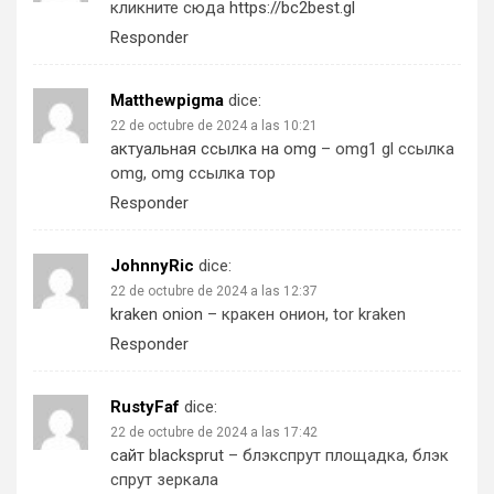
кликните сюда
https://bc2best.gl
Responder
Matthewpigma
dice:
22 de octubre de 2024 a las 10:21
актуальная ссылка на omg
– omg1 gl ссылка
omg, omg ссылка тор
Responder
JohnnyRic
dice:
22 de octubre de 2024 a las 12:37
kraken onion
– кракен онион, tor kraken
Responder
RustyFaf
dice:
22 de octubre de 2024 a las 17:42
сайт blacksprut
– блэкспрут площадка, блэк
спрут зеркала