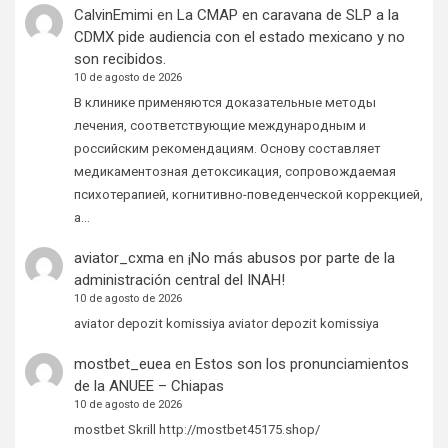
CalvinEmimi
en
La CMAP en caravana de SLP a la
CDMX pide audiencia con el estado mexicano y no
son recibidos.
10 de agosto de 2026
В клинике применяются доказательные методы
лечения, соответствующие международным и
российским рекомендациям. Основу составляет
медикаментозная детоксикация, сопровождаемая
психотерапией, когнитивно-поведенческой коррекцией,
а…
aviator_cxma
en
¡No más abusos por parte de la
administración central del INAH!
10 de agosto de 2026
aviator depozit komissiya aviator depozit komissiya
mostbet_euea
en
Estos son los pronunciamientos
de la ANUEE – Chiapas
10 de agosto de 2026
mostbet Skrill http://mostbet45175.shop/