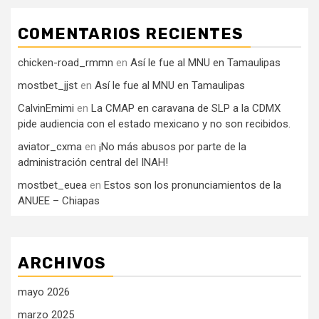
COMENTARIOS RECIENTES
chicken-road_rmmn
en
Así le fue al MNU en Tamaulipas
mostbet_jjst
en
Así le fue al MNU en Tamaulipas
CalvinEmimi
en
La CMAP en caravana de SLP a la CDMX
pide audiencia con el estado mexicano y no son recibidos.
aviator_cxma
en
¡No más abusos por parte de la
administración central del INAH!
mostbet_euea
en
Estos son los pronunciamientos de la
ANUEE – Chiapas
ARCHIVOS
mayo 2026
marzo 2025