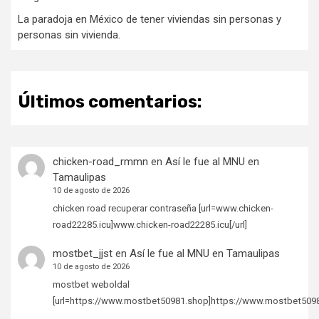
La paradoja en México de tener viviendas sin personas y
personas sin vivienda.
Últimos comentarios:
chicken-road_rmmn
en
Así le fue al MNU en
Tamaulipas
10 de agosto de 2026
chicken road recuperar contraseña [url=www.chicken-
road22285.icu]www.chicken-road22285.icu[/url]
mostbet_jjst
en
Así le fue al MNU en Tamaulipas
10 de agosto de 2026
mostbet weboldal
[url=https://www.mostbet50981.shop]https://www.mostbet50981