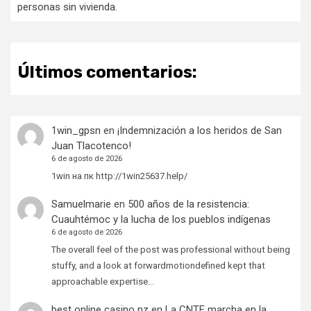
personas sin vivienda.
Últimos comentarios:
1win_gpsn
en
¡Indemnización a los heridos de San
Juan Tlacotenco!
6 de agosto de 2026
1win на пк http://1win25637.help/
Samuelmarie
en
500 años de la resistencia:
Cuauhtémoc y la lucha de los pueblos indígenas
6 de agosto de 2026
The overall feel of the post was professional without being
stuffy, and a look at forwardmotiondefined kept that
approachable expertise…
best online casino nz
en
La CNTE marcha en la