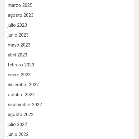
marzo 2025
agosto 2023
julio 2023
junio 2023
mayo 2023
abril 2023
febrero 2023
enero 2023
diciembre 2022
octubre 2022
septiembre 2022
agosto 2022
julio 2022
junio 2022