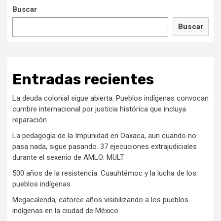
Buscar
Buscar
Entradas recientes
La deuda colonial sigue abierta: Pueblos indígenas convocan
cumbre internacional por justicia histórica que incluya
reparación
La pedagogía de la Impunidad en Oaxaca, aun cuando no
pasa nada, sigue pasando. 37 ejecuciones extrajudiciales
durante el sexenio de AMLO: MULT
500 años de la resistencia: Cuauhtémoc y la lucha de los
pueblos indígenas
Megacalenda, catorce años visibilizando a los pueblos
indígenas en la ciudad de México