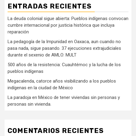
ENTRADAS RECIENTES
La deuda colonial sigue abierta: Pueblos indígenas convocan
cumbre internacional por justicia histórica que incluya
reparación
La pedagogía de la Impunidad en Oaxaca, aun cuando no
pasa nada, sigue pasando. 37 ejecuciones extrajudiciales
durante el sexenio de AMLO: MULT
500 años de la resistencia: Cuauhtémoc y la lucha de los
pueblos indígenas
Megacalenda, catorce años visibilizando a los pueblos
indígenas en la ciudad de México
La paradoja en México de tener viviendas sin personas y
personas sin vivienda.
COMENTARIOS RECIENTES