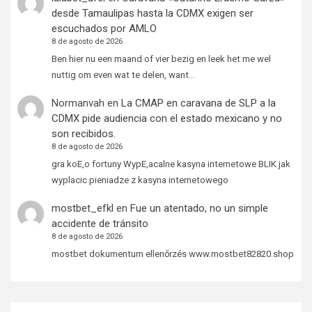
desde Tamaulipas hasta la CDMX exigen ser
escuchados por AMLO
8 de agosto de 2026
Ben hier nu een maand of vier bezig en leek het me wel
nuttig om even wat te delen, want…
Normanvah
en
La CMAP en caravana de SLP a la
CDMX pide audiencia con el estado mexicano y no
son recibidos.
8 de agosto de 2026
gra koЕ‚o fortuny WypЕ‚acalne kasyna internetowe BLIK jak
wyplacic pieniadze z kasyna internetowego
mostbet_efkl
en
Fue un atentado, no un simple
accidente de tránsito
8 de agosto de 2026
mostbet dokumentum ellenőrzés www.mostbet82820.shop