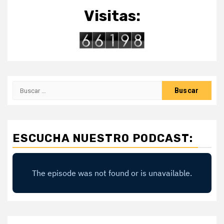
Visitas:
Buscar:
ESCUCHA NUESTRO PODCAST: