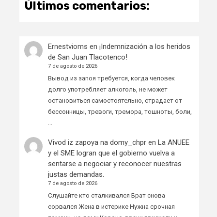
Últimos comentarios:
Ernestvioms
en
¡Indemnización a los heridos
de San Juan Tlacotenco!
7 de agosto de 2026
Вывод из запоя требуется, когда человек
долго употребляет алкоголь, не может
остановиться самостоятельно, страдает от
бессонницы, тревоги, тремора, тошноты, боли,
…
Vivod iz zapoya na domy_chpr
en
La ANUEE
y el SME logran que el gobierno vuelva a
sentarse a negociar y reconocer nuestras
justas demandas.
7 de agosto de 2026
Слушайте кто сталкивался Брат снова
сорвался Жена в истерике Нужна срочная