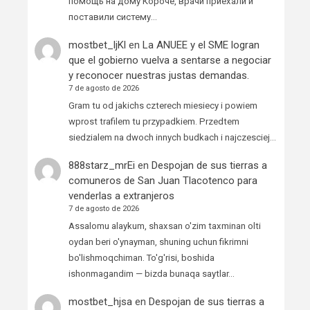
помощь на дому Короче, врачи приехали и
поставили систему…
mostbet_ljKl
en
La ANUEE y el SME logran
que el gobierno vuelva a sentarse a negociar
y reconocer nuestras justas demandas.
7 de agosto de 2026
Gram tu od jakichs czterech miesiecy i powiem
wprost trafilem tu przypadkiem. Przedtem
siedzialem na dwoch innych budkach i najczesciej…
888starz_mrEi
en
Despojan de sus tierras a
comuneros de San Juan Tlacotenco para
venderlas a extranjeros
7 de agosto de 2026
Assalomu alaykum, shaxsan o'zim taxminan olti
oydan beri o'ynayman, shuning uchun fikrimni
bo'lishmoqchiman. To'g'risi, boshida
ishonmagandim — bizda bunaqa saytlar…
mostbet_hjsa
en
Despojan de sus tierras a