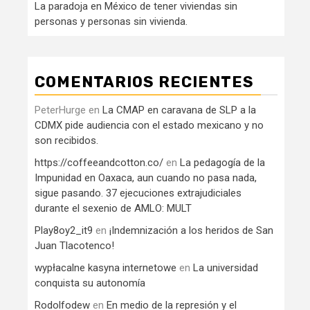
La paradoja en México de tener viviendas sin
personas y personas sin vivienda.
COMENTARIOS RECIENTES
PeterHurge
en
La CMAP en caravana de SLP a la
CDMX pide audiencia con el estado mexicano y no
son recibidos.
https://coffeeandcotton.co/
en
La pedagogía de la
Impunidad en Oaxaca, aun cuando no pasa nada,
sigue pasando. 37 ejecuciones extrajudiciales
durante el sexenio de AMLO: MULT
Play8oy2_it9
en
¡Indemnización a los heridos de San
Juan Tlacotenco!
wypłacalne kasyna internetowe
en
La universidad
conquista su autonomía
Rodolfodew
en
En medio de la represión y el