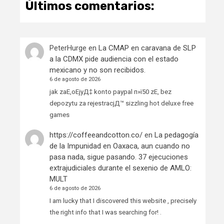
Últimos comentarios:
PeterHurge
en
La CMAP en caravana de SLP
a la CDMX pide audiencia con el estado
mexicano y no son recibidos.
6 de agosto de 2026
jak zaЕ‚oЕјyД‡ konto paypal п»ї50 zЕ‚ bez
depozytu za rejestracjД™ sizzling hot deluxe free
games
https://coffeeandcotton.co/
en
La pedagogía
de la Impunidad en Oaxaca, aun cuando no
pasa nada, sigue pasando. 37 ejecuciones
extrajudiciales durante el sexenio de AMLO:
MULT
6 de agosto de 2026
I am lucky that I discovered this website , precisely
the right info that I was searching for! .