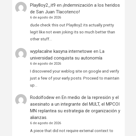
Play8oy2_it9
en
¡Indemnización a los heridos
de San Juan Tlacotenco!
6 de agosto de 2026
dude check this out Play8oy2 its actually pretty
legit like not even joking its so much better than
other stuff…
wypłacalne kasyna internetowe
en
La
universidad conquista su autonomía
6 de agosto de 2026
I discovered your weblog site on google and verify
just a few of your early posts. Proceed to maintain
up…
Rodolfodew
en
En medio de la represión y el
asesinato a un integrante del MULT, el MPCOI
MN replantea su estrategia de organización y
alianzas.
6 de agosto de 2026
A piece that did not require external context to