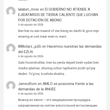
lalabet_mvsr
en
El GOBIERNO NO ATIENDE A
EJIDATARIOS DE TIERRA CALIENTE QUE LUCHAN
POR DOTACIÓN DE ABONO
6 de agosto de 2026
Ben hier nu een maand of vier bezig en dacht ik gooi mijn
ervaring er ook maar even in, want…
888starz_pzEi
en
Hacemos nuestras las demandas
del EZLN
6 de agosto de 2026
Qale forumdoshlar, men bu yerda deyarli besh oydan beri
stavka qilaman, shuning uchun tajribamni yozib qo'yay
dedim. To'g'risi, boshida shubha…
JamesRom
en
AMLO se posiciona frente a las
demandas de la ANUEE
6 de agosto de 2026
Вывод из запоя — это медицинская процедура,
направленная на снятие алкогольной интоксикации,