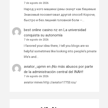
7 de agosto de 2026
Народ у кого машина Цены скачут как бешеные
Знакомый посоветовал другой способ Короче,
быстро и без лишней головной боли —…
best online casino nz
en
La universidad
conquista su autonomía
7 de agosto de 2026
I favored your idea there, I tell you blogs are so
helpful sometimes like looking into people's private
life's and…
aviator_upmn
en
¡No más abusos por parte
de la administración central del INAH!
7 de agosto de 2026
aviator mines http://aviator17753.icu/