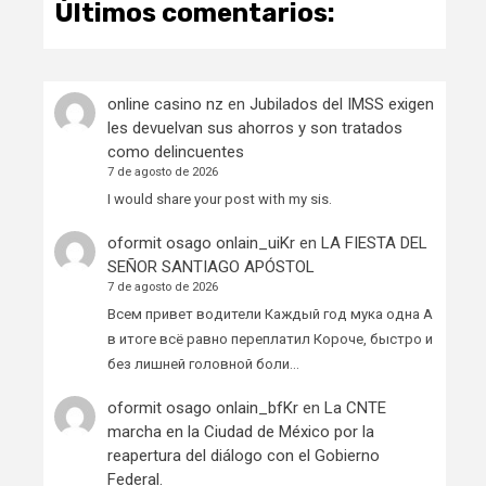
Últimos comentarios:
online casino nz
en
Jubilados del IMSS exigen
les devuelvan sus ahorros y son tratados
como delincuentes
7 de agosto de 2026
I would share your post with my sis.
oformit osago onlain_uiKr
en
LA FIESTA DEL
SEÑOR SANTIAGO APÓSTOL
7 de agosto de 2026
Всем привет водители Каждый год мука одна А
в итоге всё равно переплатил Короче, быстро и
без лишней головной боли…
oformit osago onlain_bfKr
en
La CNTE
marcha en la Ciudad de México por la
reapertura del diálogo con el Gobierno
Federal.