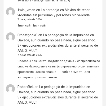
1win акча чыгаруу 1win акча чыгаруу
1win_vmsn
en
La paradoja en México de tener
viviendas sin personas y personas sin vivienda.
7 de agosto de 2026
1вин сайт 1вин сайт
ErnestgookS
en
La pedagogía de la Impunidad en
Oaxaca, aun cuando no pasa nada, sigue pasando.
37 ejecuciones extrajudiciales durante el sexenio de
AMLO: MULT
7 de agosto de 2026
Способы разыскать водопроводчика и специалиста по
сварке Нахождение квалифицированного сантехника и
профессионала по сварке — необходимость для
жильцов и промышленных…
RobertBek
en
La pedagogía de la Impunidad en
Oaxaca, aun cuando no pasa nada, sigue pasando.
37 ejecuciones extrajudiciales durante el sexenio de
AMLO: MULT