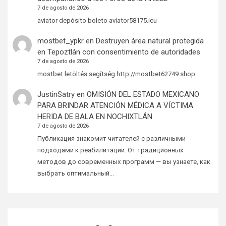
7 de agosto de 2026
aviator depósito boleto aviator58175.icu
mostbet_ypkr
en
Destruyen área natural protegida
en Tepoztlán con consentimiento de autoridades
7 de agosto de 2026
mostbet letöltés segítség http://mostbet62749.shop
JustinSatry
en
OMISIÓN DEL ESTADO MEXICANO
PARA BRINDAR ATENCIÓN MÉDICA A VÍCTIMA
HERIDA DE BALA EN NOCHIXTLÁN
7 de agosto de 2026
Публикация знакомит читателей с различными
подходами к реабилитации. От традиционных
методов до современных программ — вы узнаете, как
выбрать оптимальный…