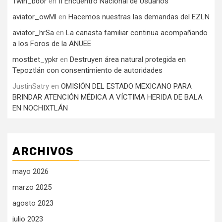
1win_bdor
en
II Encuentro Nacional de Usuarios
aviator_owMl
en
Hacemos nuestras las demandas del EZLN
aviator_hrSa
en
La canasta familiar continua acompañando
a los Foros de la ANUEE
mostbet_ypkr
en
Destruyen área natural protegida en
Tepoztlán con consentimiento de autoridades
JustinSatry
en
OMISIÓN DEL ESTADO MEXICANO PARA
BRINDAR ATENCIÓN MÉDICA A VÍCTIMA HERIDA DE BALA
EN NOCHIXTLÁN
ARCHIVOS
mayo 2026
marzo 2025
agosto 2023
julio 2023