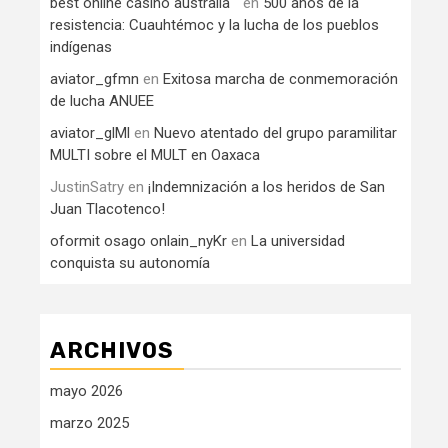
best online casino australia
en
500 años de la
resistencia: Cuauhtémoc y la lucha de los pueblos
indígenas
aviator_gfmn
en
Exitosa marcha de conmemoración
de lucha ANUEE
aviator_glMl
en
Nuevo atentado del grupo paramilitar
MULTI sobre el MULT en Oaxaca
JustinSatry
en
¡Indemnización a los heridos de San
Juan Tlacotenco!
oformit osago onlain_nyKr
en
La universidad
conquista su autonomía
ARCHIVOS
mayo 2026
marzo 2025