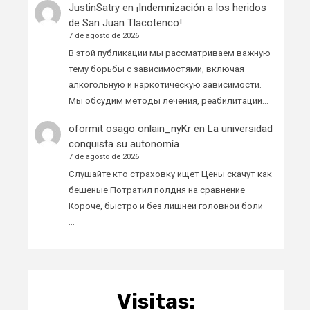
JustinSatry
en
¡Indemnización a los heridos
de San Juan Tlacotenco!
7 de agosto de 2026
В этой публикации мы рассматриваем важную
тему борьбы с зависимостями, включая
алкогольную и наркотическую зависимости.
Мы обсудим методы лечения, реабилитации…
oformit osago onlain_nyKr
en
La universidad
conquista su autonomía
7 de agosto de 2026
Слушайте кто страховку ищет Цены скачут как
бешеные Потратил полдня на сравнение
Короче, быстро и без лишней головной боли —
…
Visitas: