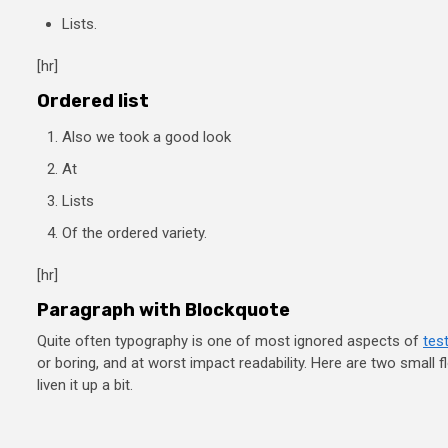
Lists.
[hr]
Ordered list
Also we took a good look
At
Lists
Of the ordered variety.
[hr]
Paragraph with Blockquote
Quite often typography is one of most ignored aspects of
test
or boring, and at worst impact readability. Here are two small flo
liven it up a bit.