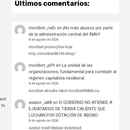
Últimos comentarios:
mostbet_rwEr
en
¡No más abusos por parte
de la administración central del INAH!
8 de agosto de 2026
mostbet promoções hoje
http://mostbet86749.shop/
mostbet_jnPt
en
La unidad de las
organizaciones, fundamental para combatir al
régimen capitalista neoliberal.
8 de agosto de 2026
mostbet aktuális tükör mostbet85803.icu
and
aviator_iaMl
en
El GOBIERNO NO ATIENDE A
 to
EJIDATARIOS DE TIERRA CALIENTE QUE
LUCHAN POR DOTACIÓN DE ABONO
8 de agosto de 2026
aviator crash Malawi download