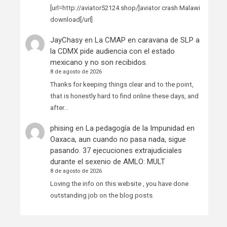
[url=http://aviator52124.shop/]aviator crash Malawi
download[/url]
JayChasy
en
La CMAP en caravana de SLP a
la CDMX pide audiencia con el estado
mexicano y no son recibidos.
8 de agosto de 2026
Thanks for keeping things clear and to the point,
that is honestly hard to find online these days, and
after…
phising
en
La pedagogía de la Impunidad en
Oaxaca, aun cuando no pasa nada, sigue
pasando. 37 ejecuciones extrajudiciales
durante el sexenio de AMLO: MULT
8 de agosto de 2026
Loving the info on this website , you have done
outstanding job on the blog posts.