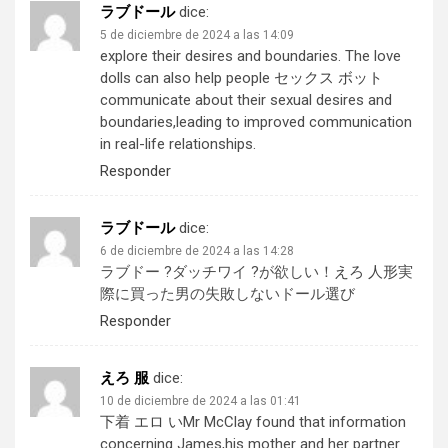
ラブドール
dice:
5 de diciembre de 2024 a las 14:09
explore their desires and boundaries. The love
dolls can also help people
セックス ボット
communicate about their sexual desires and
boundaries,leading to improved communication
in real-life relationships.
Responder
ラブドール
dice:
6 de diciembre de 2024 a las 14:28
ラブドー ?ダッチワイ ?が欲しい！
えろ 人形
実
際に買った男の失敗しないドール選び
Responder
えろ 服
dice:
10 de diciembre de 2024 a las 01:41
下着 エロ い
Mr McClay found that information
concerning James,his mother and her partner