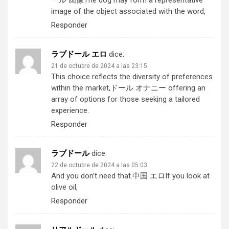
ール 画像
The dog may form a representative
image of the object associated with the word,
Responder
ラブドール エロ
dice:
21 de octubre de 2024 a las 23:15
This choice reflects the diversity of preferences
within the market,
ドール オナニー
offering an
array of options for those seeking a tailored
experience.
Responder
ラブドール
dice:
22 de octubre de 2024 a las 05:03
And you don’t need that.
中国 エロ
If you look at
olive oil,
Responder