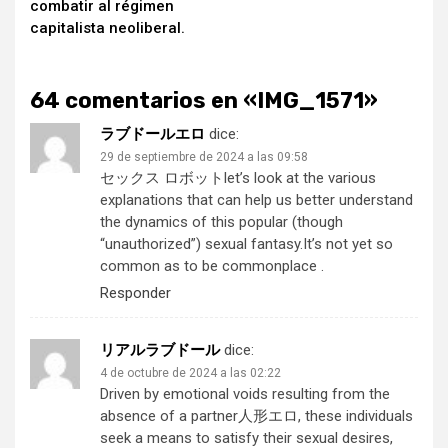
combatir al régimen
capitalista neoliberal.
64 comentarios en «
IMG_1571
»
ラブドールエロ
dice:
29 de septiembre de 2024 a las 09:58
セックス ロボット
let’s look at the various
explanations that can help us better understand
the dynamics of this popular (though
“unauthorized”) sexual fantasy.It’s not yet so
common as to be commonplace .
Responder
リアルラブドール
dice:
4 de octubre de 2024 a las 02:22
Driven by emotional voids resulting from the
absence of a partner
人形エロ
, these individuals
seek a means to satisfy their sexual desires,