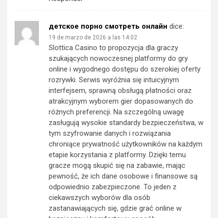
детское порно смотреть онлайн
dice:
19 de marzo de 2026 a las 14:02
Slottica Casino to propozycja dla graczy
szukających nowoczesnej platformy do gry
online i wygodnego dostępu do szerokiej oferty
rozrywki. Serwis wyróżnia się intuicyjnym
interfejsem, sprawną obsługą płatności oraz
atrakcyjnym wyborem gier dopasowanych do
różnych preferencji. Na szczególną uwagę
zasługują wysokie standardy bezpieczeństwa, w
tym szyfrowanie danych i rozwiązania
chroniące prywatność użytkowników na każdym
etapie korzystania z platformy. Dzięki temu
gracze mogą skupić się na zabawie, mając
pewność, że ich dane osobowe i finansowe są
odpowiednio zabezpieczone. To jeden z
ciekawszych wyborów dla osób
zastanawiających się, gdzie grać online w