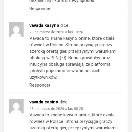
bezpieczny i komfortowy sposób.
Responder
vavada kasyno
dice:
23 de marzo de 2026 a las 13:26
Vavada to znane kasyno online, które działa
również w Polsce. Strona przyciąga graczy
szeroką ofertą gier, przejrzystymi warunkami i
obsługą w PLN (zł). Bonus powitalny oraz
intuicyjna obsługa sprawiają, że platforma
zdobyła popularność wśród polskich
użytkowników.
Responder
vavada casino
dice:
28 de marzo de 2026 a las 08:28
Vavada to znane kasyno online, które działa
również w Polsce. Strona przyciąga graczy
szeroką ofertą gier, przejrzystymi warunkami i