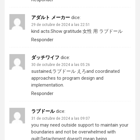
アダルト メーカー
dice:
29 de octubre de 2024 a las 22:51
kind acts.Show gratitude.
女性 用 ラブドール
Responder
ダッチワイフ
dice:
30 de octubre de 2024 a las 05:26
sustained,
ラブドール えろ
and coordinated
approaches to program design and
implementation.
Responder
ラブドール
dice:
31 de octubre de 2024 a las 09:07
you may need outside support to maintain your
boundaries and not be overwhelmed with
guilt.Detachment doesn’t mean being