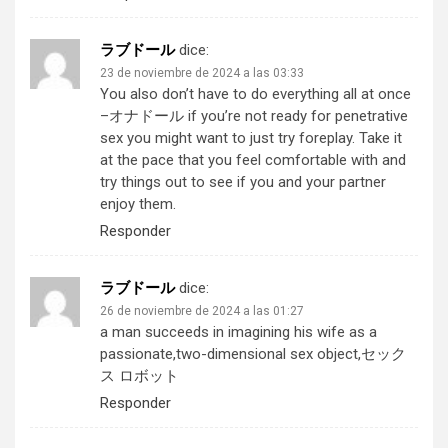
ラブドール
dice:
23 de noviembre de 2024 a las 03:33
You also don’t have to do everything all at once
–
オナドール
if you’re not ready for penetrative
sex you might want to just try foreplay. Take it
at the pace that you feel comfortable with and
try things out to see if you and your partner
enjoy them.
Responder
ラブドール
dice:
26 de noviembre de 2024 a las 01:27
a man succeeds in imagining his wife as a
passionate,two-dimensional sex object,
セック
ス ロボット
Responder