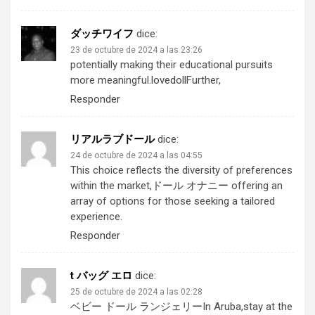
ダッチワイフ
dice:
23 de octubre de 2024 a las 23:26
potentially making their educational pursuits
more meaningful.
lovedoll
Further,
Responder
リアルラブドール
dice:
24 de octubre de 2024 a las 04:55
This choice reflects the diversity of preferences
within the market,
ドール オナニー
offering an
array of options for those seeking a tailored
experience.
Responder
t バッグ エロ
dice:
25 de octubre de 2024 a las 02:28
ベビー ドール ランジェリー
In Aruba,stay at the