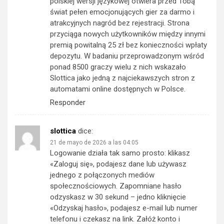
polskiej wersji językowej otwiera przed Tobą
świat pełen emocjonujących gier za darmo i
atrakcyjnych nagród bez rejestracji. Strona
przyciąga nowych użytkowników między innymi
premią powitalną 25 zł bez konieczności wpłaty
depozytu. W badaniu przeprowadzonym wśród
ponad 8500 graczy wielu z nich wskazało
Slottica jako jedną z najciekawszych stron z
automatami online dostępnych w Polsce.
Responder
slottica
dice:
21 de mayo de 2026 a las 04:05
Logowanie działa tak samo prosto: klikasz
«Zaloguj się», podajesz dane lub używasz
jednego z połączonych mediów
społecznościowych. Zapomniane hasło
odzyskasz w 30 sekund – jedno kliknięcie
«Odzyskaj hasło», podajesz e-mail lub numer
telefonu i czekasz na link. Załóż konto i