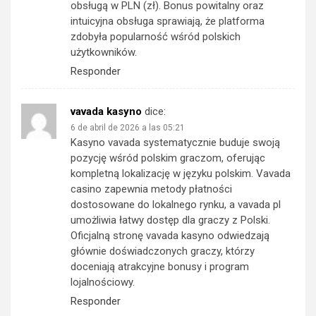
obsługą w PLN (zł). Bonus powitalny oraz
intuicyjna obsługa sprawiają, że platforma
zdobyła popularność wśród polskich
użytkowników.
Responder
vavada kasyno
dice:
6 de abril de 2026 a las 05:21
Kasyno vavada systematycznie buduje swoją
pozycję wśród polskim graczom, oferując
kompletną lokalizację w języku polskim. Vavada
casino zapewnia metody płatności
dostosowane do lokalnego rynku, a vavada pl
umożliwia łatwy dostęp dla graczy z Polski.
Oficjalną stronę vavada kasyno odwiedzają
głównie doświadczonych graczy, którzy
doceniają atrakcyjne bonusy i program
lojalnościowy.
Responder