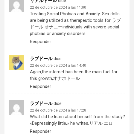
リアルドール
dice:
22 de octubre de 2024 a las 11:00
Treating Social Phobias and Anxiety: Sex dolls
are being utilized as therapeutic tools for
ラブ
ドール オナニー
individuals with severe social
phobias or anxiety disorders.
Responder
ラブドール
dice:
22 de octubre de 2024 a las 14:40
Again,the internet has been the main fuel for
this growth,
オナホドール
Responder
ラブドール
dice:
22 de octubre de 2024 a las 17:28
What did he learn about himself from the study?
«Depressingly little,» he writes,
リアル エロ
Responder