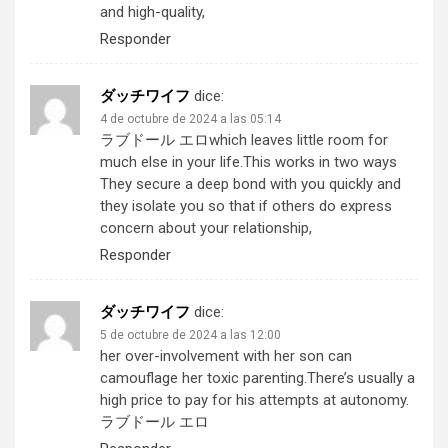
and high-quality,
Responder
ダッチワイフ
dice:
4 de octubre de 2024 a las 05:14
ラブドール エロ
which leaves little room for
much else in your life.This works in two ways
They secure a deep bond with you quickly and
they isolate you so that if others do express
concern about your relationship,
Responder
ダッチワイフ
dice:
5 de octubre de 2024 a las 12:00
her over-involvement with her son can
camouflage her toxic parenting.There’s usually a
high price to pay for his attempts at autonomy.
ラブドール エロ