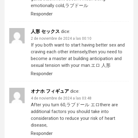
emotionally cold,
ラブドール
Responder
人形 セックス
dice:
2 de noviembre de 2024 a las 00:10
If you both want to start having better sex and
craving each other intensely,then you need to
become a master at building anticipation and
sexual tension with your man.
エロ 人形
Responder
オナホ フィギュア
dice:
4 de noviembre de 2024 a las 03:48
After you turn 60,
ラブドール エロ
there are
additional factors you should take into
consideration to reduce your risk of heart
disease,
Responder