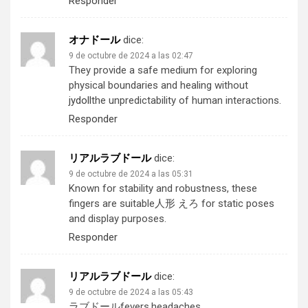
Responder
オナドール
dice:
9 de octubre de 2024 a las 02:47
They provide a safe medium for exploring
physical boundaries and healing without
jydoll
the unpredictability of human interactions.
Responder
リアルラブドール
dice:
9 de octubre de 2024 a las 05:31
Known for stability and robustness, these
fingers are suitable
人形 えろ
for static poses
and display purposes.
Responder
リアルラブドール
dice:
9 de octubre de 2024 a las 05:43
ラブドール
fevers,headaches,