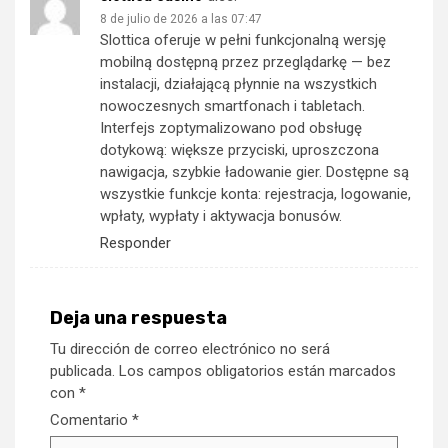
8 de julio de 2026 a las 07:47
Slottica oferuje w pełni funkcjonalną wersję
mobilną dostępną przez przeglądarkę — bez
instalacji, działającą płynnie na wszystkich
nowoczesnych smartfonach i tabletach.
Interfejs zoptymalizowano pod obsługę
dotykową: większe przyciski, uproszczona
nawigacja, szybkie ładowanie gier. Dostępne są
wszystkie funkcje konta: rejestracja, logowanie,
wpłaty, wypłaty i aktywacja bonusów.
Responder
Deja una respuesta
Tu dirección de correo electrónico no será
publicada.
Los campos obligatorios están marcados
con
*
Comentario
*