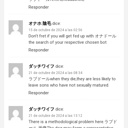
Responder
オナホ 陰毛
dice:
15 de octubre de 2024 a las 02:56
Don’t fret if you will get fed up with
オナドール
the search of your respective chosen bot
Responder
ダッチワイフ
dice:
21 de octubre de 2024 a las 08:34
ラブドール
when they die,they are less likely to
leave sons who have not sexually matured.
Responder
ダッチワイフ
dice:
21 de octubre de 2024 a las 13:12
There is a methodological problem here.
ラブド