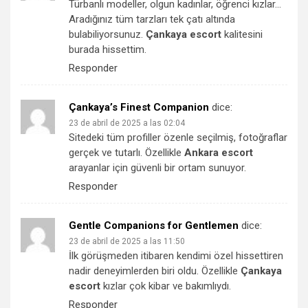
Türbanlı modeller, olgun kadınlar, öğrenci kızlar…
Aradığınız tüm tarzları tek çatı altında
bulabiliyorsunuz.
Çankaya escort
kalitesini
burada hissettim.
Responder
Çankaya’s Finest Companion
dice:
23 de abril de 2025 a las 02:04
Sitedeki tüm profiller özenle seçilmiş, fotoğraflar
gerçek ve tutarlı. Özellikle
Ankara escort
arayanlar için güvenli bir ortam sunuyor.
Responder
Gentle Companions for Gentlemen
dice:
23 de abril de 2025 a las 11:50
İlk görüşmeden itibaren kendimi özel hissettiren
nadir deneyimlerden biri oldu. Özellikle
Çankaya
escort
kızlar çok kibar ve bakımlıydı.
Responder