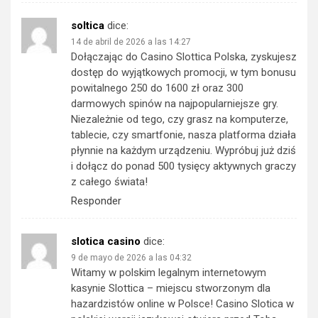
soltica
dice:
14 de abril de 2026 a las 14:27
Dołączając do Casino Slottica Polska, zyskujesz
dostęp do wyjątkowych promocji, w tym bonusu
powitalnego 250 do 1600 zł oraz 300
darmowych spinów na najpopularniejsze gry.
Niezależnie od tego, czy grasz na komputerze,
tablecie, czy smartfonie, nasza platforma działa
płynnie na każdym urządzeniu. Wypróbuj już dziś
i dołącz do ponad 500 tysięcy aktywnych graczy
z całego świata!
Responder
slotica casino
dice:
9 de mayo de 2026 a las 04:32
Witamy w polskim legalnym internetowym
kasynie Slottica – miejscu stworzonym dla
hazardzistów online w Polsce! Casino Slotica w