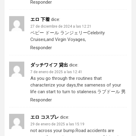
Responder
エロ 下着
dice:
27 de diciembre de 2024 a las 12:21
ベビー ドール ランジェリー
Celebrity
Cruises,and Virgin Voyages,
Responder
ダッチワイフ 貸出
dice:
7 de enero de 2025 a las 12:41
As you go through the routines that
characterize your days,the sameness of your
life can start to turn to staleness.
ラブドール 男
Responder
エロ コスプレ
dice:
29 de enero de 2025 a las 15:19
not across your bump.Road accidents are