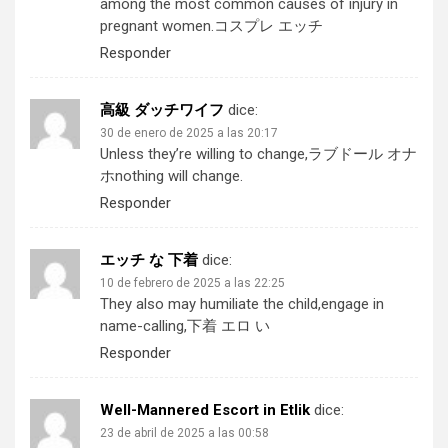
among the most common causes of injury in
pregnant women.
コスプレ エッチ
Responder
高級 ダッチワイフ
dice:
30 de enero de 2025 a las 20:17
Unless they’re willing to change,
ラブドール オナ
ホ
nothing will change.
Responder
エッチ な 下着
dice:
10 de febrero de 2025 a las 22:25
They also may humiliate the child,engage in
name-calling,
下着 エロ い
Responder
Well-Mannered Escort in Etlik
dice:
23 de abril de 2025 a las 00:58