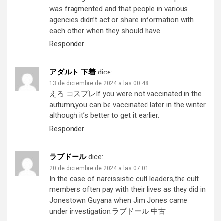
was fragmented and that people in various
agencies didn’t act or share information with
each other when they should have.
Responder
アダルト 下着
dice:
13 de diciembre de 2024 a las 00:48
えろ コスプレ
If you were not vaccinated in the
autumn,you can be vaccinated later in the winter
although it’s better to get it earlier.
Responder
ラブドール
dice:
20 de diciembre de 2024 a las 07:01
In the case of narcissistic cult leaders,the cult
members often pay with their lives as they did in
Jonestown Guyana when Jim Jones came
under investigation.
ラブドール 中古