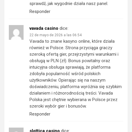
sprawdź, jak wygodnie działa nasz panel.
Responder
vavada casino
dice:
22 de mayo de 2026 a las 06:54
Vavada to znane kasyno online, które działa
również w Polsce. Strona przyciąga graczy
szeroką ofertą gier, przejrzystymi warunkami i
obsługą w PLN (zł). Bonus powitalny oraz
intuicyjna obsługa sprawiają, że platforma
zdobyła popularność wśród polskich
użytkowników. Opierając się na naszym
doświadczeniu, platforma wyróżnia się szybkim
działaniem i różnorodnością treści. Vavada
Polska jest chętnie wybierana w Polsce przez
szeroki wybór gier i bonusów.
Responder
slottica casino
dice: