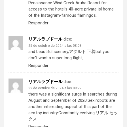
Renaissance Wind Creek Aruba Resort for
access to the hotel’s 40-acre private isl home
of the Instagram-famous flamingos.
Responder
リアルラブドール
dice:
25 de octubre de 2024 a las 08:03
and beautiful scenery,
アダルト 下着
but you
don’t want a super long flight,
Responder
リアルラブドール
dice:
29 de octubre de 2024 a las 09:22
there was a significant surge in searches during
August and September of 2020:Sex robots are
another interesting aspect of this part of the
sex toy industry.Constantly evolving,
リアル セッ
クス
Responder