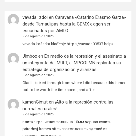
vavada_zdoi
en
Caravana «Catarino Erasmo Garza»
desde Tamaulipas hasta la CDMX exigen ser
escuchados por AMLO
9 de agosto de 2026
vavada košarka klađenje https://vavada09537.help/
Jimbox
en
En medio de la represión y el asesinato a
un integrante del MULT, el MPCOI MN replantea su
estrategia de organización y alianzas.
9 de agosto de 2026
Glad I clicked through from where I did because this turned
out to be worth the time spent, and after…
kamenGimut
en
¡Alto a la represión contra las
normales rurales!
9 de agosto de 2026
плитка гранитная толщина 10мм черная купить
prirodnyj-kamen.site изготовление изделий из
натурального камня