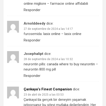
online migliore
– farmacie online affidabili
Responder
Arnolddeedy
dice:
27 de septiembre de 2024 a las 14:17
furosemida:
lasix online
– lasix online
Responder
Josephalipt
dice:
28 de septiembre de 2024 a las 10:32
neurontin pills:
canada where to buy neurontin
–
neurontin 800 mg pill
Responder
Çankaya’s Finest Companion
dice:
23 de abril de 2025 a las 03:53
Çankaya’da gerçek bir deneyim yaşamak
istiyorsanız bu siteyi mutlaka değerlendirin. Her