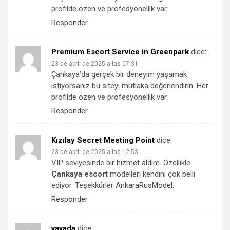
profilde özen ve profesyonellik var.
Responder
Premium Escort Service in Greenpark
dice:
23 de abril de 2025 a las 07:31
Çankaya’da gerçek bir deneyim yaşamak
istiyorsanız bu siteyi mutlaka değerlendirin. Her
profilde özen ve profesyonellik var.
Responder
Kızılay Secret Meeting Point
dice:
23 de abril de 2025 a las 12:53
VIP seviyesinde bir hizmet aldım. Özellikle
Çankaya escort
modelleri kendini çok belli
ediyor. Teşekkürler
AnkaraRusModel
.
Responder
vavada
dice: