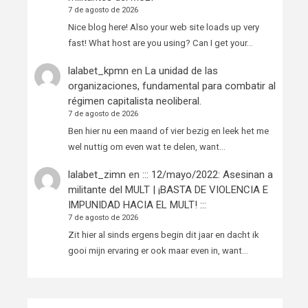
7 de agosto de 2026
Nice blog here! Also your web site loads up very
fast! What host are you using? Can I get your…
lalabet_kpmn
en
La unidad de las
organizaciones, fundamental para combatir al
régimen capitalista neoliberal.
7 de agosto de 2026
Ben hier nu een maand of vier bezig en leek het me
wel nuttig om even wat te delen, want…
lalabet_zimn
en
::: 12/mayo/2022: Asesinan a
militante del MULT | ¡BASTA DE VIOLENCIA E
IMPUNIDAD HACIA EL MULT! :::
7 de agosto de 2026
Zit hier al sinds ergens begin dit jaar en dacht ik
gooi mijn ervaring er ook maar even in, want…