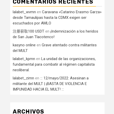
COMENTARIOS RECIENTES
lalabet_wvmn
en
Caravana «Catarino Erasmo Garza»
desde Tamaulipas hasta la CDMX exigen ser
escuchados por AMLO
注册获取100 USDT
en
¡Indemnización a los heridos
de San Juan Tlacotenco!
kasyno online
en
Grave atentado contra militantes
del MULT
lalabet_kpmn
en
La unidad de las organizaciones,
fundamental para combatir al régimen capitalista
neoliberal.
lalabet_zimn
en
::: 12/mayo/2022: Asesinan a
militante del MULT | ¡BASTA DE VIOLENCIA E
IMPUNIDAD HACIA EL MULT! :::
ARCHIVOS