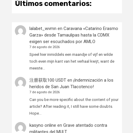
Últimos comentarios:
lalabet_wvmn
en
Caravana «Catarino Erasmo
Garza» desde Tamaulipas hasta la CDMX
exigen ser escuchados por AMLO
7 de agosto de 2026
Speel hier inmiddels een maandje of vijf en wilde
toch even mijn kant van het verhaal kwijt, want de
meeste…
注册获取100 USDT
en
¡Indemnización a los
heridos de San Juan Tlacotenco!
7 de agosto de 2026
Can you be more specific about the content of your
article? After reading it, I still have some doubts.
Hope…
kasyno online
en
Grave atentado contra
militantes del MULT