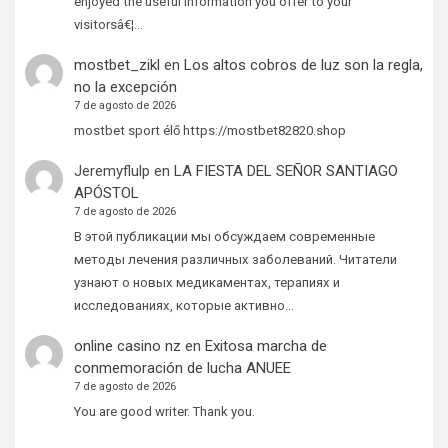
enjoyed the useful information you offer to your
visitorsâ€¦…
mostbet_zikl
en
Los altos cobros de luz son la regla,
no la excepción
7 de agosto de 2026
mostbet sport élő https://mostbet82820.shop
Jeremyflulp
en
LA FIESTA DEL SEÑOR SANTIAGO
APÓSTOL
7 de agosto de 2026
В этой публикации мы обсуждаем современные
методы лечения различных заболеваний. Читатели
узнают о новых медикаментах, терапиях и
исследованиях, которые активно…
online casino nz
en
Exitosa marcha de
conmemoración de lucha ANUEE
7 de agosto de 2026
You are good writer. Thank you.